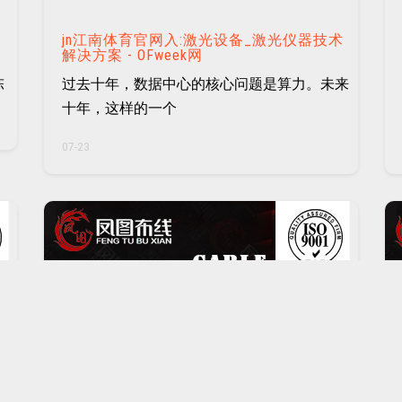
jn江南体育官网入:激光设备_激光仪器技术
解决方案 - OFweek网
陈
过去十年，数据中心的核心问题是算力。未来
十年，这样的一个
07-23