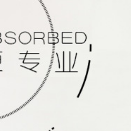
Previous