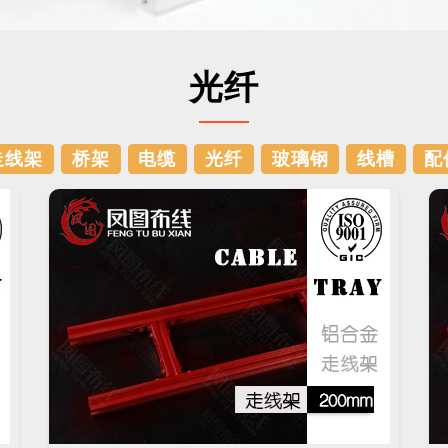
光纤
走线架
桥架
电缆
光纤
玻璃钢
线槽
配