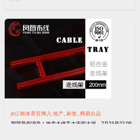
07-30
jn江南体育官网入:地产_标签_网易出品
期望是假消息！地产大佬毛大庆闯大祸，7月23号22:09
07-25