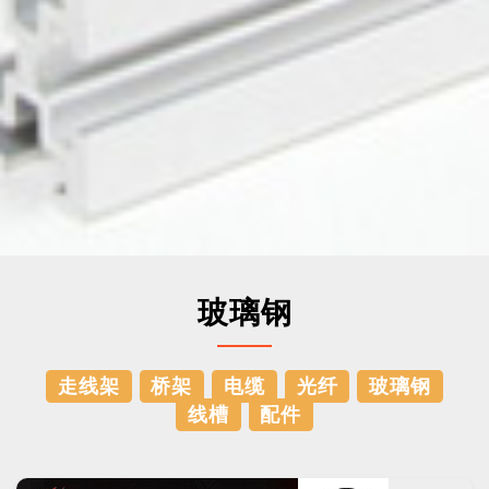
玻璃钢
走线架
桥架
电缆
光纤
玻璃钢
线槽
配件