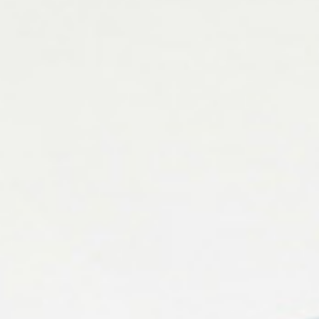
Previous
Next