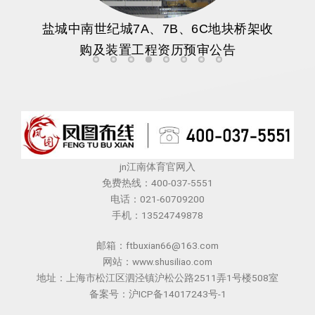
盐城中南世纪城7A、7B、6C地块桥架收
购及装置工程资历预审公告
统计资讯_中服网
潍宿高铁沂水段架梁完结 为2028年全
2026年求职避坑：这六个行业劝你
盐城中南世纪城7A、7B、6C
渝万高铁建设再传捷报：迎
处理精度与舒适度难题 
股市必读：海利生物（6
海利生物：产品“
jn江南体育官网入
免费热线：400-037-5551
电话：021-60709200
手机：13524749878
邮箱：ftbuxian66@163.com
网站：www.shusiliao.com
地址：上海市松江区泗泾镇沪松公路2511弄1号楼508室
备案号：沪ICP备14017243号-1