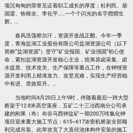
项沉甸甸的荣誉见证着职工成长的厚度；杜利民、柴
国梁、铁根全、李化平……一个个闪光的名字熠熠生
辉。…
春风浩荡察尔汗，资源开发战正酣。今年一季
度，青海盐湖工业股份有限公司盐湖资源公司（以下
简称“盐湖资源”）坚守“矿业报国、矿业强国”初心使
命，紧扣盐湖资源开发核心主业，统筹原卤采集、卤
水提质、技术攻关、生产保障等重点工作，在钾锂资
源开发利用上精准发力、攻坚克难，实现生产经营稳
中有进、质效双升。…
当地时间4月20日上午9时，伴随着最后一跨大型
桥架于12.8米高空落座，五矿二十三冶西南分公司承
建的刚果（布）布谷马西钾盐矿一期200万吨氯化钾
项目迎来重大施工节点：615~617浓密机桥架全部顺
利完成吊装。此举攻克了大直径池体构件安装的施工